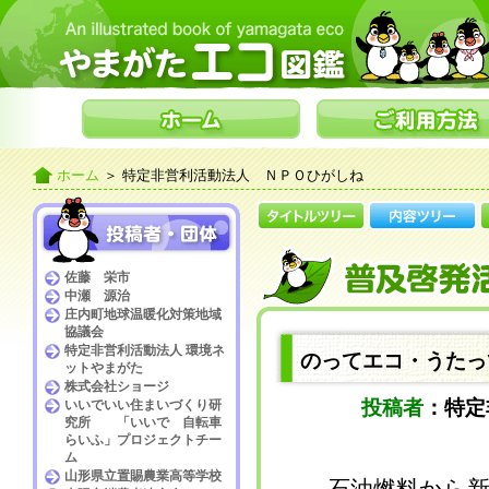
ホーム
＞ 特定非営利活動法人 ＮＰＯひがしね
佐藤 栄市
中瀬 源治
庄内町地球温暖化対策地域
協議会
特定非営利活動法人 環境ネ
のってエコ・うたっ
ットやまがた
株式会社ショージ
投稿者
：特
いいでいい住まいづくり研
究所 「いいで 自転車
らいふ」プロジェクトチー
ム
山形県立置賜農業高等学校
石油燃料から新