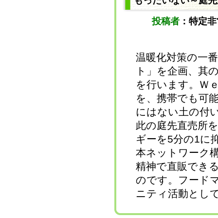
もったいない～庭先
トヨタカローラ山形株式会
社
投稿者
：特定
株式会社ボスコ
河北町環境を考える会
特定非営利活動法人 ＮＰ
Ｏひがしね
上山市
温暖化対策の一
村山地域地球温暖化対策協
ト」を企画、其
議会
ＴＵＹ 株式会社テレビユ
を行います。Ｗｅ
ー山形
やまがた木質ペレット利用
を、携帯でも可
研究会
にはない土の付
山形大花火大会サポーター
クラブ
此の庭先直売所
やまがたマイ箸クラブ
ごみ減量・もったいネット
ギーを5分の1に
山形
ソーラーワールド
本ネットワーク
東根市役所
精神で直販でき
村山市役所
四ヶ村棚田ほたる火コンサ
のです。フードマ
ート実行委員会
かねやま新エネルギー実践
ニティ活動とし
研究会 ＆ めばえ幼稚園
甑山探求会
最上町保健衛生連絡員協議