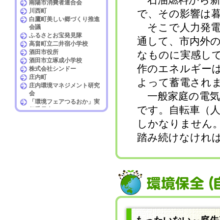
南陽市消費者連合会
川西町
で、その影響は
白鷹町美しい郷づくり推進
そこで人力発電
会議
ふるさとお宝発見隊
通して、市内外
高畠町立二井宿小学校
酒田市役所
なものに実感し
酒田市立琢成小学校
作のエネルギー
株式会社シンドー
庄内町
よって蓄電され
庄内環境マネジメント研究
会
一般家庭の電気料
「環境フェアつるおか」実
です。自転車（人
行委員会
東北エプソン株式会社
しかなりません。
休暇村羽黒
NPO法人 森と水
踏み続けなけれ
日本一の芋煮会フェスティ
バル協議会
山形県立山形工業高等学校
斉藤クラフト有限会社
寒河江自動車学校
花あかり月うたげＩＮ花咲
かフェア実行委員会
社団法人日本自動車販売協
会連合会山形県支部
七日町商店街振興組合